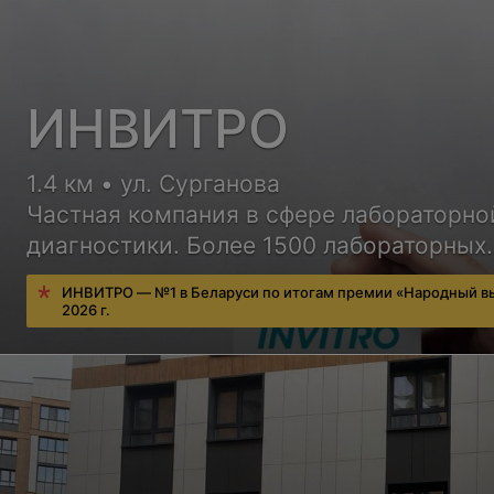
ИНВИТРО
1.4 км • ул. Сурганова
Частная компания в сфере лабораторно
диагностики. Более 1500 лабораторных
исследований, удобный сервис для
ИНВИТРО — №1 в Беларуси по итогам премии «Народный в
пациентов, бесплатная консультация вр
2026 г.