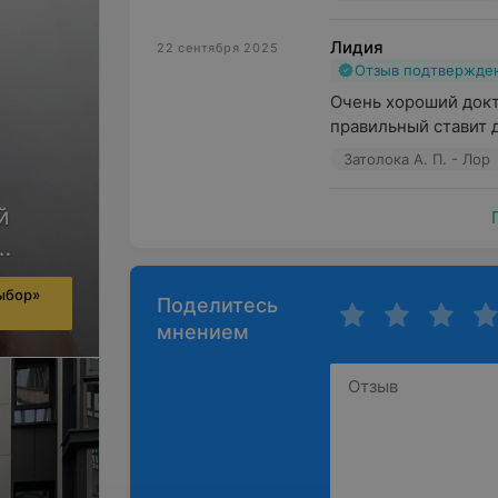
Лидия
22 сентября 2025
Отзыв подтвержде
Очень хороший докто
правильный ставит 
Затолока А. П. - Лор
й
ыбор»
Поделитесь
ача
мнением