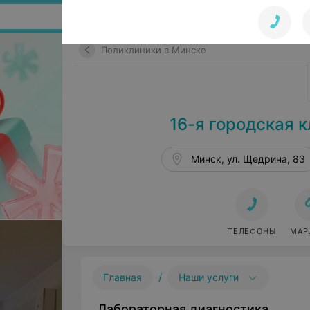
Поиск по сайту
Поликлиники в Минске
16-я городская 
Минск, ул. Щедрина, 83
ТЕЛЕФОНЫ
МАР
/
Главная
Наши услуги
Лабораторная диагностика