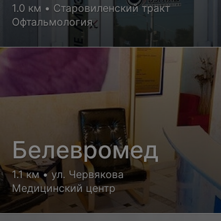
1.0 км • Старовиленский тракт
Офтальмология
Белевромед
1.1 км • ул. Червякова
Медицинский центр