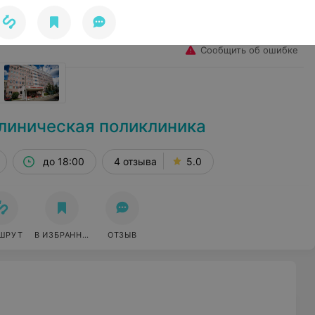
Избранное
Войти
Сообщить об ошибке
клиническая поликлиника
до 18:00
4 отзыва
5.0
ШРУТ
В ИЗБРАННОЕ
ОТЗЫВ