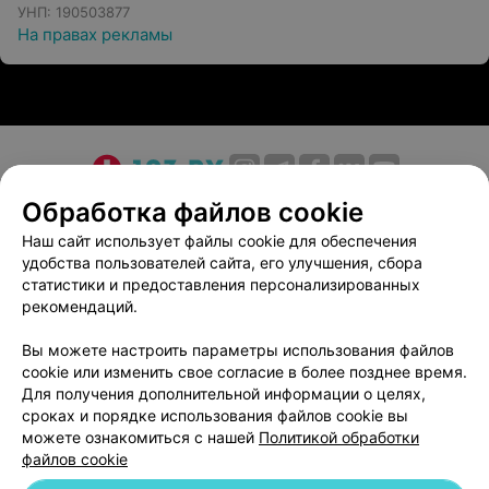
УНП: 190503877
На правах рекламы
О проекте
Новости проекта
Размещение рекламы
Обработка файлов cookie
Медицинский маркетинг
Публичный договор
Наш сайт использует файлы cookie для обеспечения
удобства пользователей сайта, его улучшения, сбора
Пользовательское соглашение
Способы оплаты
статистики и предоставления персонализированных
Вакансии
Партнеры
рекомендаций.
Написать руководителю 103.by
Вы можете настроить параметры использования файлов
Написать в поддержку
cookie или изменить свое согласие в более позднее время.
Персональные настройки cookie
Для получения дополнительной информации о целях,
сроках и порядке использования файлов cookie вы
Обработка персональных данных
можете ознакомиться с нашей
Политикой обработки
файлов cookie